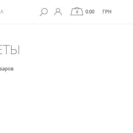
A
0.00
ГРН
0
ЕТЫ
оваров