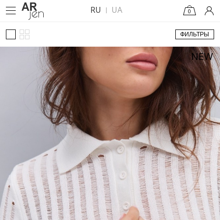
RU
UA
0
ФИЛЬТРЫ
NEW